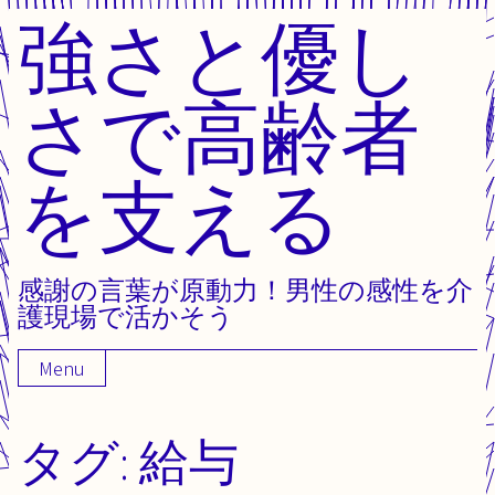
強さと優し
Skip
to
content
さで高齢者
を支える
感謝の言葉が原動力！男性の感性を介
護現場で活かそう
Menu
タグ:
給与