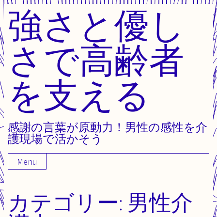
強さと優し
Skip
to
content
さで高齢者
を支える
感謝の言葉が原動力！男性の感性を介
護現場で活かそう
Menu
カテゴリー:
男性介