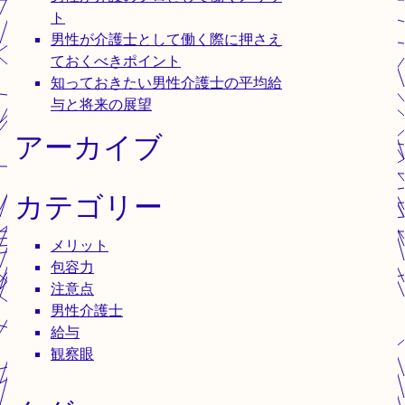
ト
男性が介護士として働く際に押さえ
ておくべきポイント
知っておきたい男性介護士の平均給
与と将来の展望
アーカイブ
カテゴリー
メリット
包容力
注意点
男性介護士
給与
観察眼