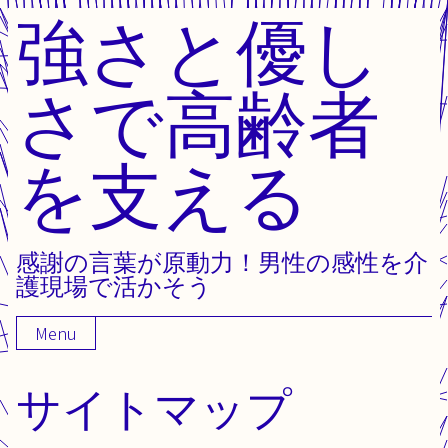
強さと優し
Skip
to
content
さで高齢者
を支える
感謝の言葉が原動力！男性の感性を介
護現場で活かそう
Menu
サイトマップ